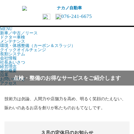
076-241-6675
中古／新車／リース
MENU
コミコミプラン
新車／中古／リース
ドクター車検
ドクター車検
メンテナンス
メンテナンス
環境・体感整備（カーボン＆スラッジ）
クイックオイルチェンジ
長割システム
環境・体感整備（カーボン＆スラッジ）
会社情報
クイックオイルチェンジ
社長あいさつ
経営理念
長割システム
会社概要
沿革
会社情報
点検・整備のお得なサービスをご紹介します
お問い合わせ
アクセス
社長あいさつ
経営理念
技術力は勿論、人間力や店舗力を高め、明るく笑顔のたえない、
会社概要
賑わいのあるお店を創りが私たちのおもてなしです。
沿革
お問い合わせ
アクセス
３月の定休日のお知らせ