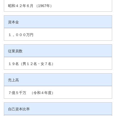
昭和４２年６月 （1967年）
資本金
１，０００万円
従業員数
１９名（男１２名・女７名）
売上高
７億５千万 （令和４年度）
自己資本比率